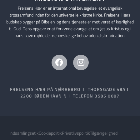
Frelsens Hær er en international bevægelse, et evangelisk
trossamfund inden for den universelle kristne kirke. Frelsens Hærs
budskab bygger på Bibelen, og dens tjeneste er motiveret af kærlighed
til Gud. Dens opgave er at forkynde evangeliet om Jesus Kristus og i
hans navn møde de menneskelige behov uden diskrimination.
FRELSENS HÆR PÅ NØRREBRO I THORSGADE 48A I
2200 KØBENHAVN N I TELEFON 3585 0087
Indsamlingsetik
Cookiepolitik
Privatlivspolitik
Tilgængelighed