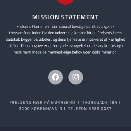
MISSION STATEMENT
Frelsens Hær er en international bevægelse, et evangelisk
trossamfund inden for den universelle kristne kirke. Frelsens Hærs
budskab bygger på Bibelen, og dens tjeneste er motiveret af kærlighed
til Gud. Dens opgave er at forkynde evangeliet om Jesus Kristus og i
hans navn møde de menneskelige behov uden diskrimination.
FRELSENS HÆR PÅ NØRREBRO I THORSGADE 48A I
2200 KØBENHAVN N I TELEFON 3585 0087